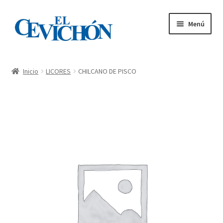
Menú
Inicio
Inicio
LICORES
CHILCANO DE PISCO
Carta – Tienda
Mi cuenta
Pedidos
Contacto