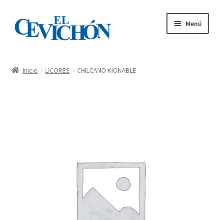
Menú
Inicio
Inicio
LICORES
CHILCANO KIONABLE
Carta – Tienda
Mi cuenta
Pedidos
Contacto